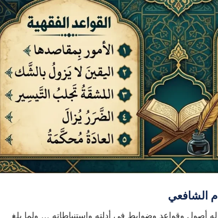
م الشافعي
أصول وقواعد وضوابط في أدلته واستنباطاته … ولما بلغ