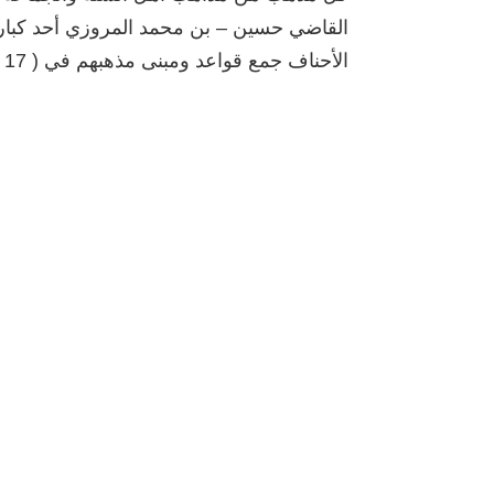
القاضي حسين – بن محمد المروزي أحد كبار 
الأحناف جمع قواعد ومبنى مذهبهم في ( 17 ) سبعة عشرة قاعدة …....