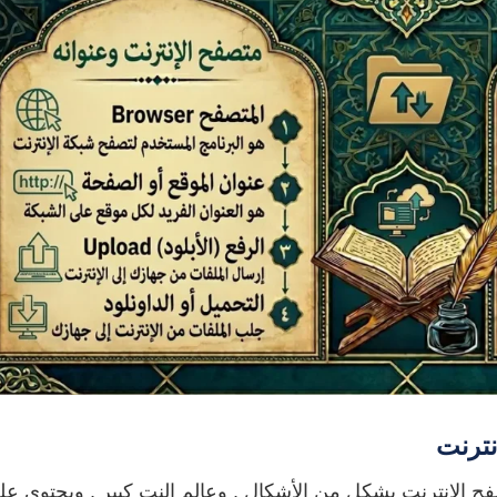
ترنت
صفح الإنترنت بشكل من الأشكال , وعالم النت كبير , ويحتوي عل